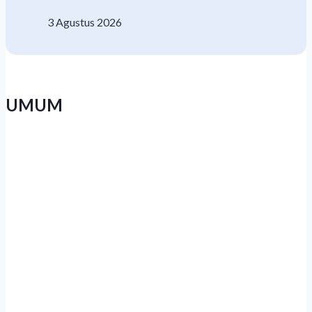
3 Agustus 2026
UMUM
Luthfi: Peserta PKN Harus Pulang
Bawa Terobosan, Bukan Sekadar
Sertifikat
Jateng Usulkan Pemekaran Kabupaten
Brebes