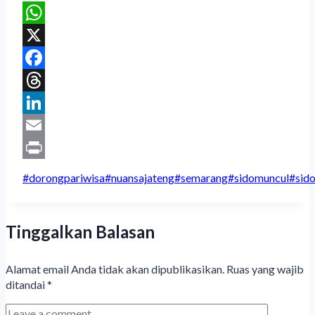
WhatsApp
X
Facebook
Threads
LinkedIn
Email
Print
Post
#
dorongpariwisa
#
nuansajateng
#
semarang
#
sidomuncul
#
sid
Tags:
Tinggalkan Balasan
Alamat email Anda tidak akan dipublikasikan.
Ruas yang wajib
ditandai
*