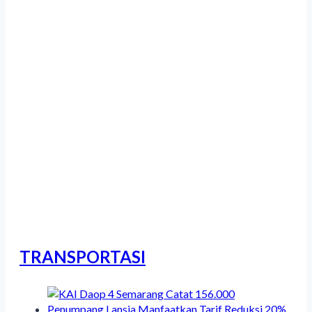
2.935 Atlet Meriahkan Gubernur
Jateng Cup Taekwondo Open
Tournament 2026
Ribuan Peserta Ikuti Dieng Caldera
Race 2026
TRANSPORTASI