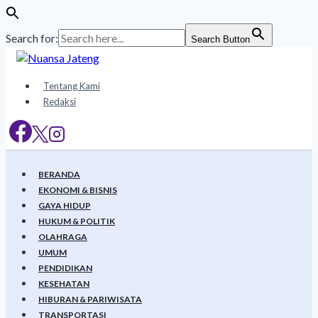
Search for:
Search Button
Skip
to
content
Tentang Kami
Redaksi
BERANDA
EKONOMI & BISNIS
GAYA HIDUP
HUKUM & POLITIK
OLAHRAGA
UMUM
PENDIDIKAN
KESEHATAN
HIBURAN & PARIWISATA
TRANSPORTASI