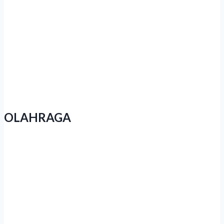
Polda Jateng Ungkap 2.310 Kasus
Narkoba Dalam Operasi Pekat Candi
2026
OLAHRAGA
Event Lari di Jateng Menjamur,
Kesadaran Hidup Sehat Warga Tumbuh
Subur