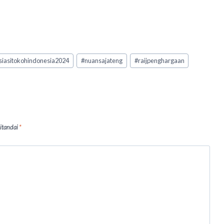
iasitokohindonesia2024
#
nuansajateng
#
raijpenghargaan
ditandai
*