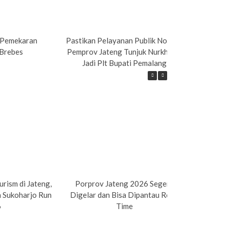
 Pemekaran
Pastikan Pelayanan Publik Normal,
Pempr
Brebes
Pemprov Jateng Tunjuk Nurkholes
Peke
Jadi Plt Bupati Pemalang
rism di Jateng,
Porprov Jateng 2026 Segera
Sport To
n Sukoharjo Run
Digelar dan Bisa Dipantau Real-
Muria Tr
6
Time