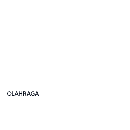
Upaya-upaya Gubernur Jateng
Perkuat Kesejahteraan Buruh
Polda Jateng Ungkap 2.310 Kasus
Narkoba Dalam Operasi Pekat Candi
2026
OLAHRAGA