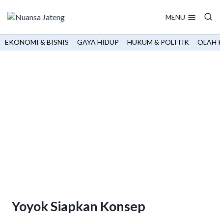
Skip
to
MENU
content
EKONOMI & BISNIS
GAYA HIDUP
HUKUM & POLITIK
OLAH 
Yoyok Siapkan Konsep