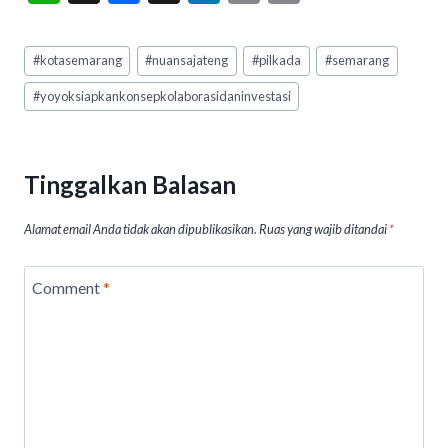
h
ac
hr
n
m
in
at
e
ea
ke
ai
t
Post
#
kotasemarang
#
nuansajateng
#
pilkada
#
semarang
Tags:
s
b
ds
dI
l
#
yoyoksiapkankonsepkolaborasidaninvestasi
A
o
n
p
o
p
k
Tinggalkan Balasan
Alamat email Anda tidak akan dipublikasikan.
Ruas yang wajib ditandai
*
Comment
*