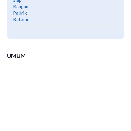
UMUM
Luthfi: Peserta PKN Harus Pulang
Bawa Terobosan, Bukan Sekadar
Sertifikat