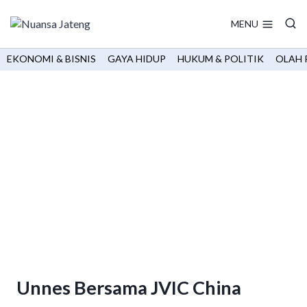
Skip
to
MENU
content
EKONOMI & BISNIS
GAYA HIDUP
HUKUM & POLITIK
OLAH 
Unnes Bersama JVIC China