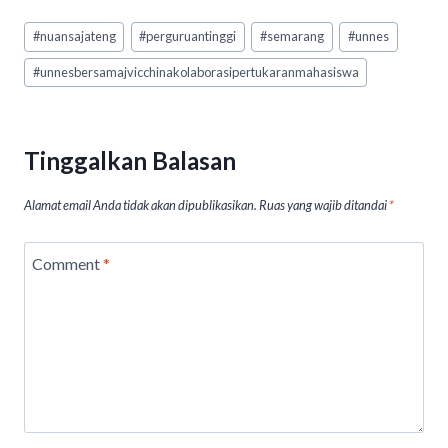
at
e
ea
ke
ai
t
Post
#
nuansajateng
#
perguruantinggi
#
semarang
#
unnes
Tags:
s
b
ds
dI
l
#
unnesbersamajvicchinakolaborasipertukaranmahasiswa
A
o
n
p
o
p
k
Tinggalkan Balasan
Alamat email Anda tidak akan dipublikasikan.
Ruas yang wajib ditandai
*
Comment
*