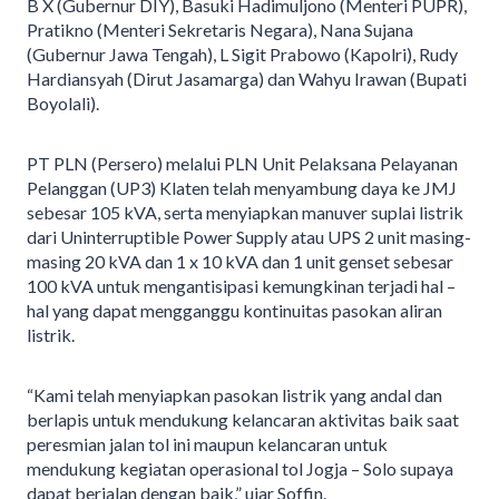
B X (Gubernur DIY), Basuki Hadimuljono (Menteri PUPR),
Pratikno (Menteri Sekretaris Negara), Nana Sujana
(Gubernur Jawa Tengah), L Sigit Prabowo (Kapolri), Rudy
Hardiansyah (Dirut Jasamarga) dan Wahyu Irawan (Bupati
Boyolali).
PT PLN (Persero) melalui PLN Unit Pelaksana Pelayanan
Pelanggan (UP3) Klaten telah menyambung daya ke JMJ
sebesar 105 kVA, serta menyiapkan manuver suplai listrik
dari Uninterruptible Power Supply atau UPS 2 unit masing-
masing 20 kVA dan 1 x 10 kVA dan 1 unit genset sebesar
100 kVA untuk mengantisipasi kemungkinan terjadi hal –
hal yang dapat mengganggu kontinuitas pasokan aliran
listrik.
“Kami telah menyiapkan pasokan listrik yang andal dan
berlapis untuk mendukung kelancaran aktivitas baik saat
peresmian jalan tol ini maupun kelancaran untuk
mendukung kegiatan operasional tol Jogja – Solo supaya
dapat berjalan dengan baik,” ujar Soffin.