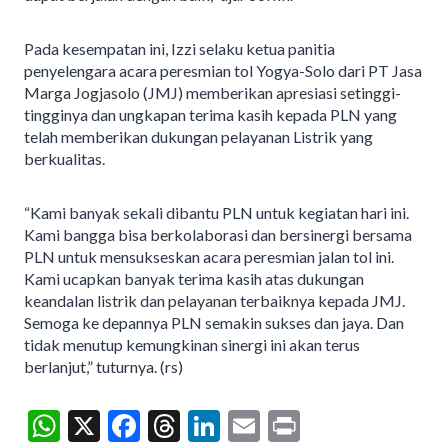
Pada kesempatan ini, Izzi selaku ketua panitia
penyelengara acara peresmian tol Yogya-Solo dari PT Jasa
Marga Jogjasolo (JMJ) memberikan apresiasi setinggi-
tingginya dan ungkapan terima kasih kepada PLN yang
telah memberikan dukungan pelayanan Listrik yang
berkualitas.
“Kami banyak sekali dibantu PLN untuk kegiatan hari ini.
Kami bangga bisa berkolaborasi dan bersinergi bersama
PLN untuk mensukseskan acara peresmian jalan tol ini.
Kami ucapkan banyak terima kasih atas dukungan
keandalan listrik dan pelayanan terbaiknya kepada JMJ.
Semoga ke depannya PLN semakin sukses dan jaya. Dan
tidak menutup kemungkinan sinergi ini akan terus
berlanjut,” tuturnya. (rs)
W
X
F
T
Li
E
Pr