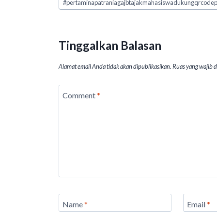
#
pertaminapatraniagajbtajakmahasiswadukungqrcodepe
A
o
n
p
o
p
k
Tinggalkan Balasan
Alamat email Anda tidak akan dipublikasikan.
Ruas yang wajib 
Comment
*
Name
*
Email
*