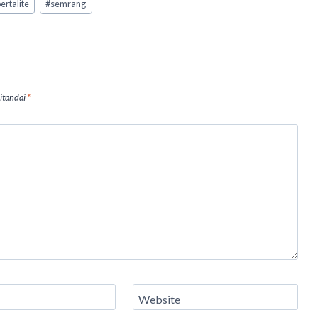
rtalite
#
semrang
ditandai
*
Website