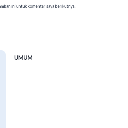
amban ini untuk komentar saya berikutnya.
UMUM
Luthfi: Peserta PKN Harus Pulang
Jateng Usulkan
Bawa Terobosan, Bukan Sekadar
Kabupaten 