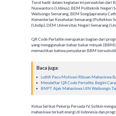
Turut hadir dalam kegiatan ini perwakilan dari
Nuswantoro (Udinus), BEM Politeknik Negeri S
Walisongo Semarang, BEM Soegijapranata Catho
Kementerian Kesehatan Semarang (Poltekkes 
(Undip), DEM Universitas Negeri Semarang (Un
QR Code Pertalite merupakan bagian dari prog
yang menggunakan bahan bakar minyak (BBM) ber
memastikan bahwa penyaluran BBM bersubsidi 
Baca juga:
Luthfi Pacu Motivasi Ribuan Mahasiswa Ba
Mendaftar QR Code Pertalite, Begini Car
BNPT Ajak Mahasiswa UIN Walisongo T
Ketua Serikat Pekerja Persada IV, Solikin menga
mahasiswa terkait energi di Indonesia dan pro