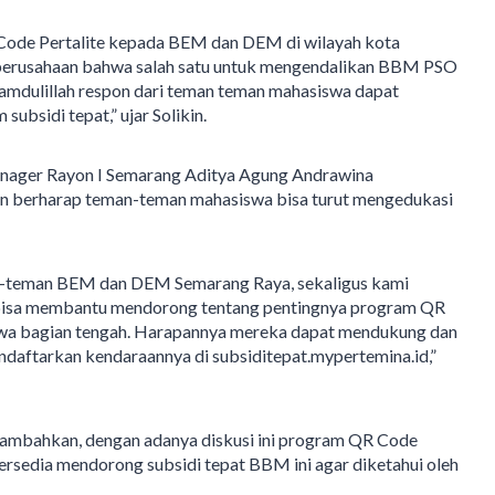
R Code Pertalite kepada BEM dan DEM di wilayah kota
 perusahaan bahwa salah satu untuk mengendalikan BBM PSO
hamdulillah respon dari teman teman mahasiswa dapat
ubsidi tepat,” ujar Solikin.
nager Rayon I Semarang Aditya Agung Andrawina
an berharap teman-teman mahasiswa bisa turut mengedukasi
man-teman BEM dan DEM Semarang Raya, sekaligus kami
isa membantu mendorong tentang pentingnya program QR
l jawa bagian tengah. Harapannya mereka dapat mendukung dan
daftarkan kendaraannya di subsiditepat.mypertemina.id,”
mbahkan, dengan adanya diskusi ini program QR Code
ersedia mendorong subsidi tepat BBM ini agar diketahui oleh