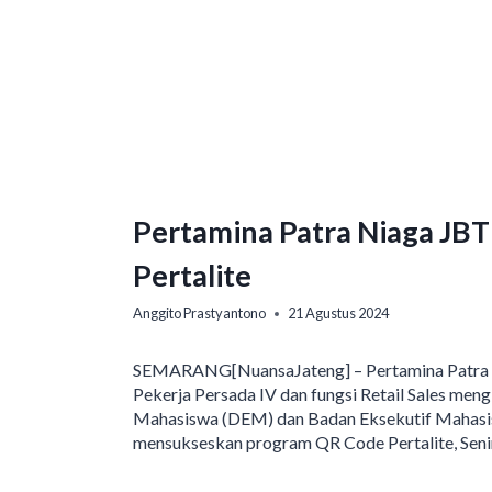
Pertamina Patra Niaga JB
Pertalite
Anggito Prastyantono
21 Agustus 2024
SEMARANG[NuansaJateng] – Pertamina Patra N
Pekerja Persada IV dan fungsi Retail Sales men
Mahasiswa (DEM) dan Badan Eksekutif Mahasi
mensukseskan program QR Code Pertalite, Senin