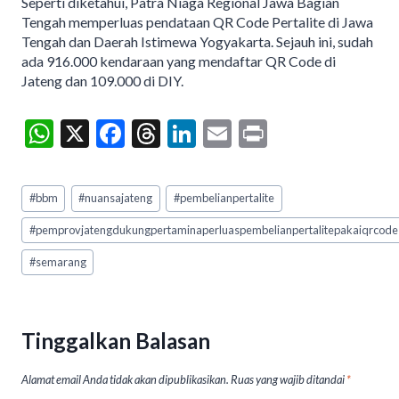
Seperti diketahui, Patra Niaga Regional Jawa Bagian
Tengah memperluas pendataan QR Code Pertalite di Jawa
Tengah dan Daerah Istimewa Yogyakarta. Sejauh ini, sudah
ada 916.000 kendaraan yang mendaftar QR Code di
Jateng dan 109.000 di DIY.
W
X
F
T
Li
E
Pr
h
ac
hr
n
m
in
at
e
ea
ke
ai
t
Post
#
bbm
#
nuansajateng
#
pembelianpertalite
Tags:
s
b
ds
dI
l
#
pemprovjatengdukungpertaminaperluaspembelianpertalitepakaiqrcode
A
o
n
#
semarang
p
o
p
k
Tinggalkan Balasan
Alamat email Anda tidak akan dipublikasikan.
Ruas yang wajib ditandai
*