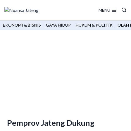
Skip
to
MENU
content
EKONOMI & BISNIS
GAYA HIDUP
HUKUM & POLITIK
OLAH 
Pemprov Jateng Dukung