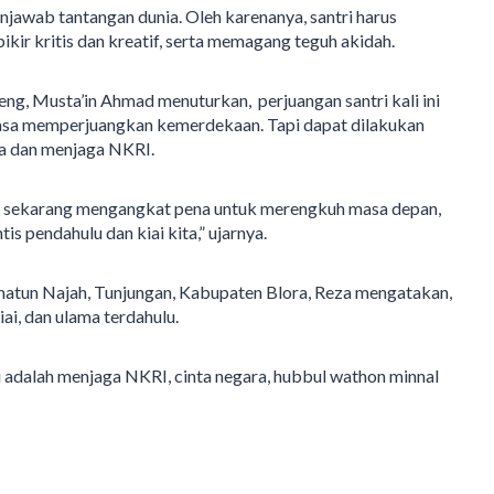
jawab tantangan dunia. Oleh karenanya, santri harus
kir kritis dan kreatif, serta memagang teguh akidah.
g, Musta’in Ahmad menuturkan, perjuangan santri kali ini
masa memperjuangkan kemerdekaan. Tapi dapat dilakukan
a dan menjaga NKRI.
ta, sekarang mengangkat pena untuk merengkuh masa depan,
s pendahulu dan kiai kita,” ujarnya.
inatun Najah, Tunjungan, Kabupaten Blora, Reza mengatakan,
iai, dan ulama terdahulu.
ntri adalah menjaga NKRI, cinta negara, hubbul wathon minnal