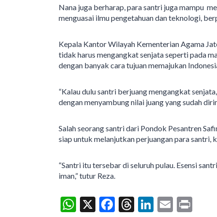
Nana juga berharap, para santri juga mampu men
menguasai ilmu pengetahuan dan teknologi, berpi
Kepala Kantor Wilayah Kementerian Agama Jaten
tidak harus mengangkat senjata seperti pada 
dengan banyak cara tujuan memajukan Indonesi
“Kalau dulu santri berjuang mengangkat senja
dengan menyambung nilai juang yang sudah dirinti
Salah seorang santri dari Pondok Pesantren Saf
siap untuk melanjutkan perjuangan para santri, k
“Santri itu tersebar di seluruh pulau. Esensi sa
iman,” tutur Reza.
W
X
F
T
Li
E
Pr