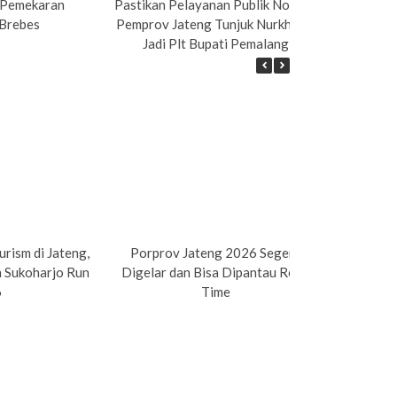
 Pemekaran
Pastikan Pelayanan Publik Normal,
Pempr
Brebes
Pemprov Jateng Tunjuk Nurkholes
Peke
Jadi Plt Bupati Pemalang
rism di Jateng,
Porprov Jateng 2026 Segera
Sport To
n Sukoharjo Run
Digelar dan Bisa Dipantau Real-
Muria Tr
6
Time