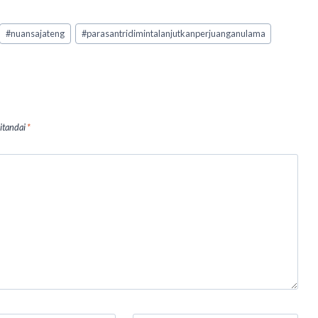
#
nuansajateng
#
parasantridimintalanjutkanperjuanganulama
ditandai
*