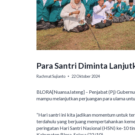
Para Santri Diminta Lanju
Rachmat Sujianto
22 Oktober 2024
BLORA[NuansaJateng] – Penjabat (Pj) Gubernur
mampu melanjutkan perjuangan para ulama untu
“Hari santri ini kita jadikan momentum untuk t
terdahulu yang berjuang mempertahankan kemerd
peringatan Hari Santri Nasional (HSN) ke-10 ti
Kabupaten Blora, Selasa (22/10).