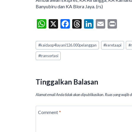
Banyubiru dan KA Blora Jaya. (rs)
W
X
F
T
Li
E
Pr
h
ac
hr
n
m
in
at
e
ea
ke
ai
t
Post
#
kaidaop4layani126.000pelanggan
#
keretaapi
#
Tags:
s
b
ds
dI
l
#
transortasi
A
o
n
p
o
p
k
Tinggalkan Balasan
Alamat email Anda tidak akan dipublikasikan.
Ruas yang wajib 
Comment
*