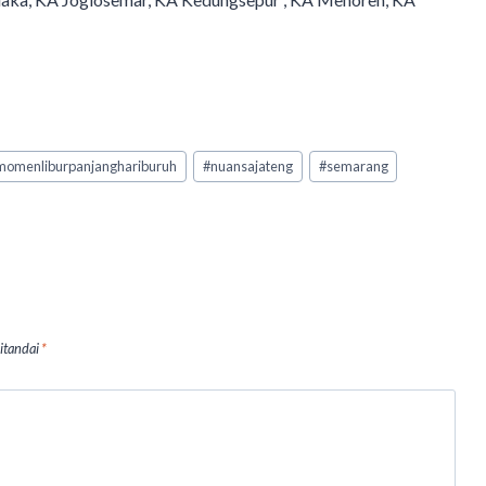
momenliburpanjanghariburuh
#
nuansajateng
#
semarang
ditandai
*