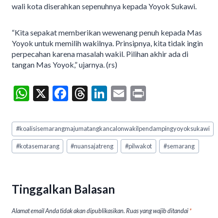
wali kota diserahkan sepenuhnya kepada Yoyok Sukawi.
“Kita sepakat memberikan wewenang penuh kepada Mas
Yoyok untuk memilih wakilnya. Prinsipnya, kita tidak ingin
perpecahan karena masalah wakil. Pilihan akhir ada di
tangan Mas Yoyok,” ujarnya. (rs)
W
X
F
T
Li
E
Pr
h
ac
hr
n
m
in
at
e
ea
ke
ai
t
Post
#
koalisisemarangmajumatangkancalonwakilpendampingyoyoksukawi
Tags:
s
b
ds
dI
l
#
kotasemarang
#
nuansajatreng
#
pilwakot
#
semarang
A
o
n
p
o
p
k
Tinggalkan Balasan
Alamat email Anda tidak akan dipublikasikan.
Ruas yang wajib ditandai
*