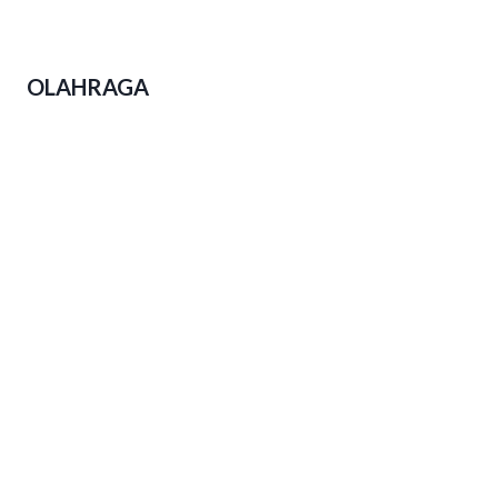
Polda Jateng Ungkap 2.310 Kasus
Narkoba Dalam Operasi Pekat Candi
2026
OLAHRAGA
Event Lari di Jateng Menjamur,
Kesadaran Hidup Sehat Warga
Tumbuh Subur