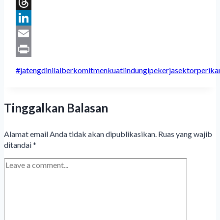
Facebook
Threads
LinkedIn
Email
Print
Post
#
jatengdinilaiberkomitmenkuatlindungipekerjasektorperik
Tags:
Tinggalkan Balasan
Alamat email Anda tidak akan dipublikasikan.
Ruas yang wajib
ditandai
*