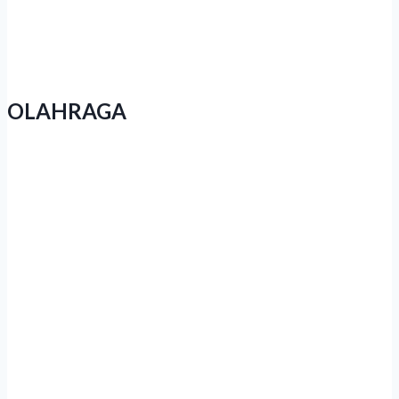
Narkoba Dalam Operasi Pekat Candi
2026
OLAHRAGA
Event Lari di Jateng Menjamur,
Kesadaran Hidup Sehat Warga Tumbuh
Subur
Gencarkan Sport Tourism di Jateng,
Luthfi Ikut Ramaikan Sukoharjo Run
2026