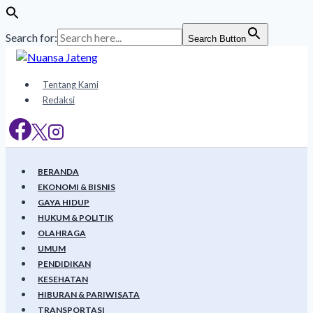
Search for:
Search Button
Skip
to
content
Tentang Kami
Redaksi
BERANDA
EKONOMI & BISNIS
GAYA HIDUP
HUKUM & POLITIK
OLAHRAGA
UMUM
PENDIDIKAN
KESEHATAN
HIBURAN & PARIWISATA
TRANSPORTASI