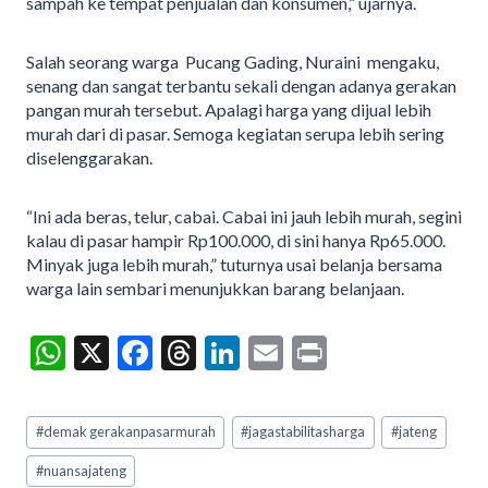
sampah ke tempat penjualan dan konsumen,” ujarnya.
Salah seorang warga Pucang Gading, Nuraini mengaku,
senang dan sangat terbantu sekali dengan adanya gerakan
pangan murah tersebut. Apalagi harga yang dijual lebih
murah dari di pasar. Semoga kegiatan serupa lebih sering
diselenggarakan.
“Ini ada beras, telur, cabai. Cabai ini jauh lebih murah, segini
kalau di pasar hampir Rp100.000, di sini hanya Rp65.000.
Minyak juga lebih murah,” tuturnya usai belanja bersama
warga lain sembari menunjukkan barang belanjaan.
W
X
F
T
Li
E
Pr
h
ac
hr
n
m
in
at
e
ea
ke
ai
t
Post
#
demak gerakanpasarmurah
#
jagastabilitasharga
#
jateng
Tags:
s
b
ds
dI
l
#
nuansajateng