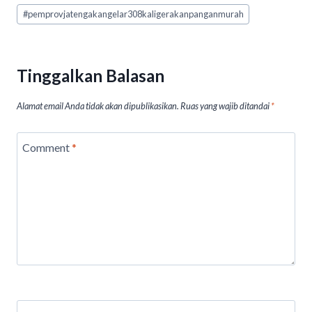
A
o
n
#
pemprovjatengakangelar308kaligerakanpanganmurah
p
o
p
k
Tinggalkan Balasan
Alamat email Anda tidak akan dipublikasikan.
Ruas yang wajib ditandai
*
Comment
*