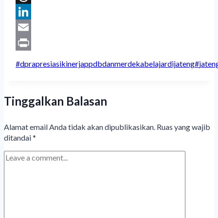
Threads
LinkedIn
Email
Print
Post
#
dprapresiasikinerjappdbdanmerdekabelajardijateng
#
jaten
Tags:
Tinggalkan Balasan
Alamat email Anda tidak akan dipublikasikan.
Ruas yang wajib
ditandai
*