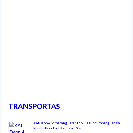
2.935 Atlet Meriahkan Gubernur
Jateng Cup Taekwondo Open
Tournament 2026
Ribuan Peserta Ikuti Dieng Caldera
Race 2026
TRANSPORTASI
KAI Daop 4 Semarang Catat 156.000 Penumpang Lansia
Manfaatkan Tarif Reduksi 20%