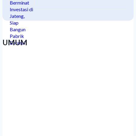
UMUM
Luthfi: Peserta PKN Harus Pulang
Bawa Terobosan, Bukan Sekadar
Sertifikat
Jateng Usulkan Pemekaran Kabupaten
Brebes