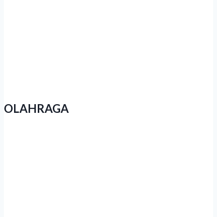
Polda Jateng Ungkap 2.310 Kasus
Narkoba Dalam Operasi Pekat Candi
2026
OLAHRAGA
Event Lari di Jateng Menjamur,
Kesadaran Hidup Sehat Warga Tumbuh
Subur