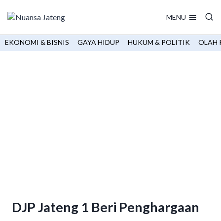
Skip
to
MENU
content
EKONOMI & BISNIS
GAYA HIDUP
HUKUM & POLITIK
OLAH 
DJP Jateng 1 Beri Penghargaan