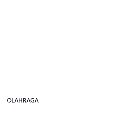
Upaya-upaya Gubernur Jateng
Perkuat Kesejahteraan Buruh
Polda Jateng Ungkap 2.310 Kasus
Narkoba Dalam Operasi Pekat Candi
2026
OLAHRAGA