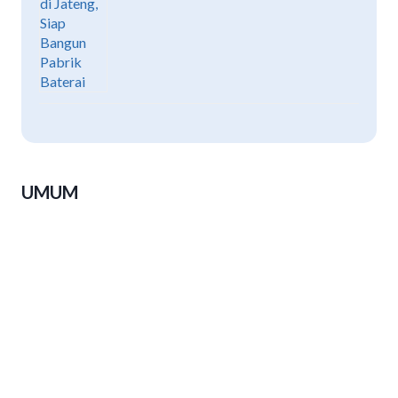
UMUM
Luthfi: Peserta PKN Harus Pulang
Bawa Terobosan, Bukan Sekadar