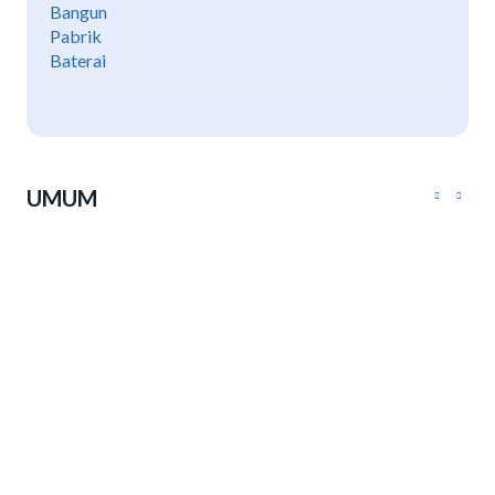
UMUM
Luthfi: Peserta PKN Harus Pulang
Bawa Terobosan, Bukan Sekadar
Sertifikat
Jateng Usulkan Pemekaran
Kabupaten Brebes
Pastikan Pelayanan Publik Normal,
Pemprov Jateng Tunjuk Nurkholes