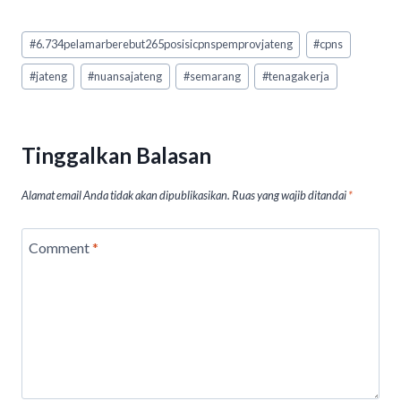
h
ac
hr
n
m
in
at
e
ea
ke
ai
t
Post
#
6.734pelamarberebut265posisicpnspemprovjateng
#
cpns
Tags:
s
b
ds
dI
l
#
jateng
#
nuansajateng
#
semarang
#
tenagakerja
A
o
n
p
o
p
k
Tinggalkan Balasan
Alamat email Anda tidak akan dipublikasikan.
Ruas yang wajib ditandai
*
Comment
*