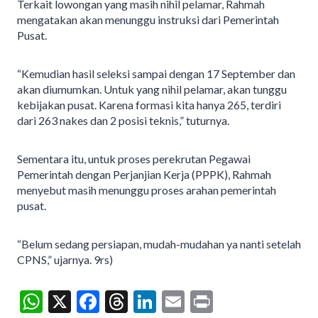
Terkait lowongan yang masih nihil pelamar, Rahmah
mengatakan akan menunggu instruksi dari Pemerintah
Pusat.
“Kemudian hasil seleksi sampai dengan 17 September dan
akan diumumkan. Untuk yang nihil pelamar, akan tunggu
kebijakan pusat. Karena formasi kita hanya 265, terdiri
dari 263 nakes dan 2 posisi teknis,” tuturnya.
Sementara itu, untuk proses perekrutan Pegawai
Pemerintah dengan Perjanjian Kerja (PPPK), Rahmah
menyebut masih menunggu proses arahan pemerintah
pusat.
“Belum sedang persiapan, mudah-mudahan ya nanti setelah
CPNS,” ujarnya. 9rs)
W
X
F
T
Li
E
Pr