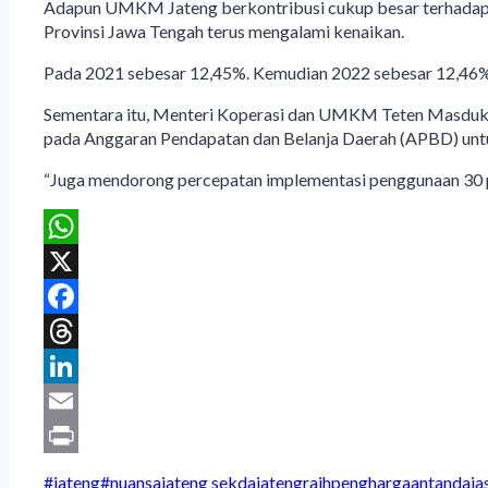
Adapun UMKM Jateng berkontribusi cukup besar terhadap
Provinsi Jawa Tengah terus mengalami kenaikan.
Pada 2021 sebesar 12,45%. Kemudian 2022 sebesar 12,46%
Sementara itu, Menteri Koperasi dan UMKM Teten Masduki
pada Anggaran Pendapatan dan Belanja Daerah (APBD) untu
“Juga mendorong percepatan implementasi penggunaan 30 pe
WhatsApp
X
Facebook
Threads
LinkedIn
Email
Print
Post
#
jateng
#
nuansajateng sekdajatengraihpenghargaantandaj