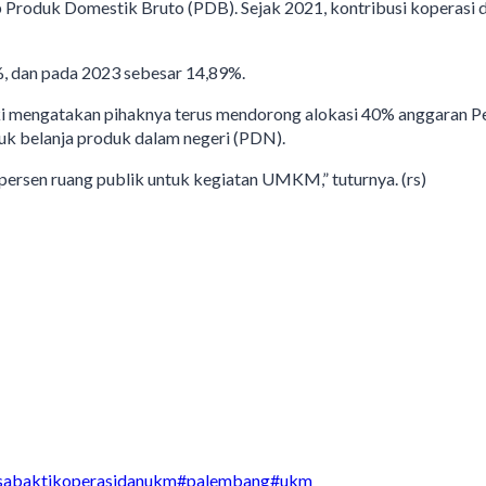
 Produk Domestik Bruto (PDB). Sejak 2021, kontribusi kopera
, dan pada 2023 sebesar 14,89%.
 mengatakan pihaknya terus mendorong alokasi 40% anggaran Pe
k belanja produk dalam negeri (PDN).
rsen ruang publik untuk kegiatan UMKM,” tuturnya. (rs)
asabaktikoperasidanukm
#
palembang
#
ukm