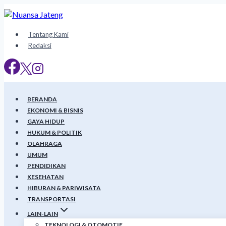
Skip
to
content
Tentang Kami
Redaksi
BERANDA
EKONOMI & BISNIS
GAYA HIDUP
HUKUM & POLITIK
OLAHRAGA
UMUM
PENDIDIKAN
KESEHATAN
HIBURAN & PARIWISATA
TRANSPORTASI
LAIN-LAIN
TEKNOLOGI & OTOMOTIF