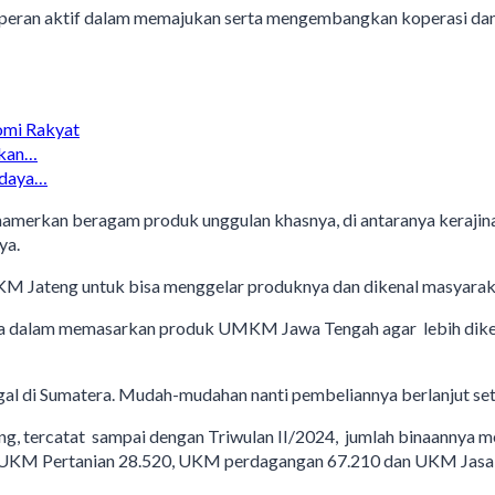
berperan aktif dalam memajukan serta mengembangkan koperasi d
omi Rakyat
akan…
udaya…
mamerkan beragam produk unggulan khasnya, di antaranya kerajin
ya.
 Jateng untuk bisa menggelar produknya dan dikenal masyarakat
na dalam memasarkan produk UMKM Jawa Tengah agar lebih diken
al di Sumatera. Mudah-mudahan nanti pembeliannya berlanjut sete
g, tercatat sampai dengan Triwulan II/2024, jumlah binaannya
, UKM Pertanian 28.520, UKM perdagangan 67.210 dan UKM Jasa 