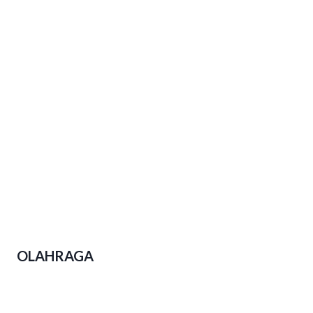
Upaya-upaya Gubernur Jateng
Perkuat Kesejahteraan Buruh
Polda Jateng Ungkap 2.310 Kasus
Narkoba Dalam Operasi Pekat Candi
2026
OLAHRAGA