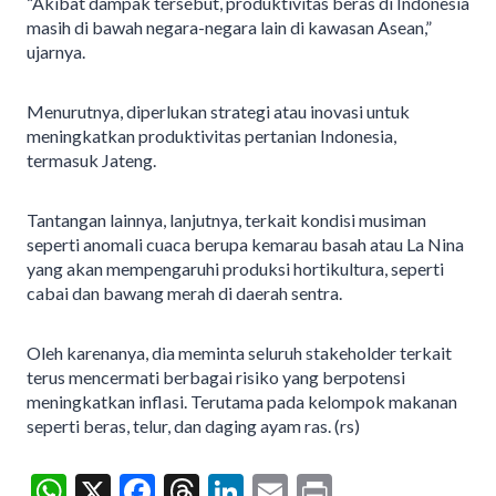
“Akibat dampak tersebut, produktivitas beras di Indonesia
masih di bawah negara-negara lain di kawasan Asean,”
ujarnya.
Menurutnya, diperlukan strategi atau inovasi untuk
meningkatkan produktivitas pertanian Indonesia,
termasuk Jateng.
Tantangan lainnya, lanjutnya, terkait kondisi musiman
seperti anomali cuaca berupa kemarau basah atau La Nina
yang akan mempengaruhi produksi hortikultura, seperti
cabai dan bawang merah di daerah sentra.
Oleh karenanya, dia meminta seluruh stakeholder terkait
terus mencermati berbagai risiko yang berpotensi
meningkatkan inflasi. Terutama pada kelompok makanan
seperti beras, telur, dan daging ayam ras. (rs)
W
X
F
T
Li
E
Pr