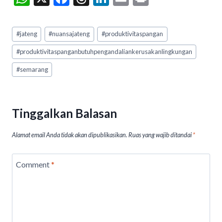
h
ac
hr
n
m
in
at
e
ea
ke
ai
t
Post
#
jateng
#
nuansajateng
#
produktivitaspangan
Tags:
s
b
ds
dI
l
#
produktivitaspanganbutuhpengandaliankerusakanlingkungan
A
o
n
#
semarang
p
o
p
k
Tinggalkan Balasan
Alamat email Anda tidak akan dipublikasikan.
Ruas yang wajib ditandai
*
Comment
*