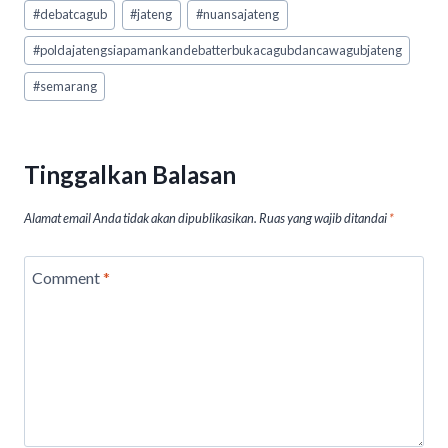
at
e
ea
ke
ai
t
Post
#
debatcagub
#
jateng
#
nuansajateng
Tags:
s
b
ds
dI
l
#
poldajatengsiapamankandebatterbukacagubdancawagubjateng
A
o
n
#
semarang
p
o
p
k
Tinggalkan Balasan
Alamat email Anda tidak akan dipublikasikan.
Ruas yang wajib ditandai
*
Comment
*