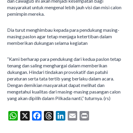
dan cawagub ini akan menjadi kesempatan bagi
masyarakat untuk mengenal lebih jauh visi dan misi calon
pemimpin mereka.
Dia turut menghimbau kepada para pendukung masing-
masing paslon agar tetap menjaga ketertiban dalam
memberikan dukungan selama kegiatan
“Kami berharap para pendukung dari kedua paslon tetap
tenang dan saling menghargai dalam memberikan
dukungan. Hindari tindakan provokatif dan patuhi
peraturan serta tata tertib yang berlaku dalam acara.
Dengan demikian masyarakat dapat melihat dan
mengetahui kualitas dari masing-masing pasangan calon
yang akan dipilih dalam Pilkada nanti,” tuturnya. (rs)
W
X
F
T
Li
E
Pr
h
ac
hr
n
m
in