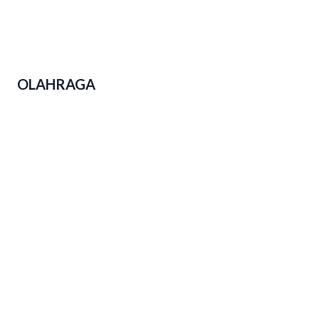
Polda Jateng Ungkap 2.310 Kasus
Narkoba Dalam Operasi Pekat Candi
2026
OLAHRAGA
Event Lari di Jateng Menjamur,
Kesadaran Hidup Sehat Warga
Tumbuh Subur