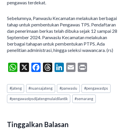
pengawas terdekat.
Sebelumnya, Panwaslu Kecamatan melakukan berbagai
tahap untuk pembentukan Pengawas TPS. Pendaftaran
dan penerimaan berkas telah dibuka sejak 12 sampai 28
September 2024. Panwaslu Kecamatan melakukan
berbagai tahapan untuk pembentukan PTPS. Ada
penelitian administrasi, hingga seleksi wawancara. (rs)
W
X
F
T
Li
E
Pr
h
ac
hr
n
m
in
at
e
ea
ke
ai
t
Post
#
jateng
#
nuansajateng
#
panwaslu
#
pengawastps
Tags:
s
b
ds
dI
l
#
pengawastpsdijatengmulaidilantik
#
semarang
A
o
n
p
o
p
k
Tinggalkan Balasan