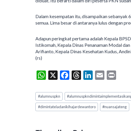
dibuat. Itu berarti dalam diri peserta PKN sud
Dalam kesempatan itu, disampaikan sebanyak 60
semua. Lima besar di antaranya lulus dengan pre
Adapun peringkat pertama adalah Kepala BPSD
Istikomah, Kepala Dinas Penanaman Modal dan 
Arifianto, Kepala Dinas Kesehatan Kudus, Andin
(rs)
W
X
F
T
Li
E
Pr
h
ac
hr
n
m
in
at
e
ea
ke
ai
t
Post
#
alumnuspkn
#
alumnuspkndimintaimplementasikan
Tags:
s
b
ds
dI
l
#
dimintateladanikihajardewantoro
#
nuansajateng
A
o
n
p
o