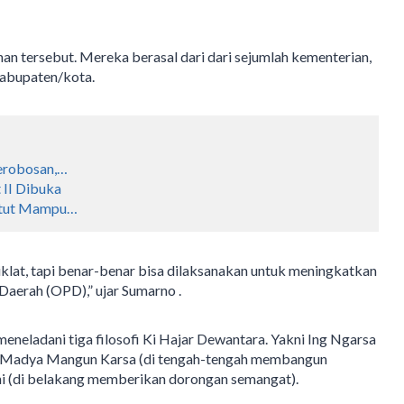
an tersebut. Mereka berasal dari dari sejumlah kementerian,
kabupaten/kota.
Terobosan,…
 II Dibuka
untut Mampu…
iklat, tapi benar-benar bisa dilaksanakan untuk meningkatkan
Daerah (OPD),” ujar Sumarno .
meneladani tiga filosofi Ki Hajar Dewantara. Yakni Ing Ngarsa
ng Madya Mangun Karsa (di tengah-tengah membangun
ni (di belakang memberikan dorongan semangat).