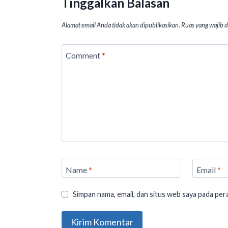
p
k
Tinggalkan Balasan
Alamat email Anda tidak akan dipublikasikan.
Ruas yang wajib 
Comment
*
Name
*
Email
*
Simpan nama, email, dan situs web saya pada per