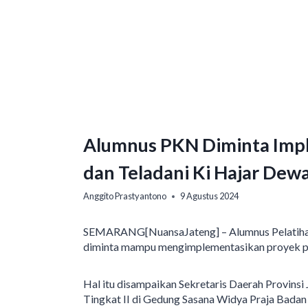
Alumnus PKN Diminta Imp
dan Teladani Ki Hajar Dew
Anggito Prastyantono
9 Agustus 2024
SEMARANG[NuansaJateng] – Alumnus Pelatihan
diminta mampu mengimplementasikan proyek pe
Hal itu disampaikan Sekretaris Daerah Provin
Tingkat II di Gedung Sasana Widya Praja Ba