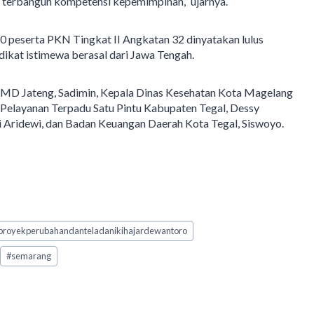
ah terbangun kompetensi kepemimpinan,” ujarnya.
 peserta PKN Tingkat II Angkatan 32 dinyatakan lulus
dikat istimewa berasal dari Jawa Tengah.
MD Jateng, Sadimin, Kepala Dinas Kesehatan Kota Magelang
Pelayanan Terpadu Satu Pintu Kabupaten Tegal, Dessy
i Aridewi, dan Badan Keuangan Daerah Kota Tegal, Siswoyo.
proyekperubahandanteladanikihajardewantoro
#
semarang