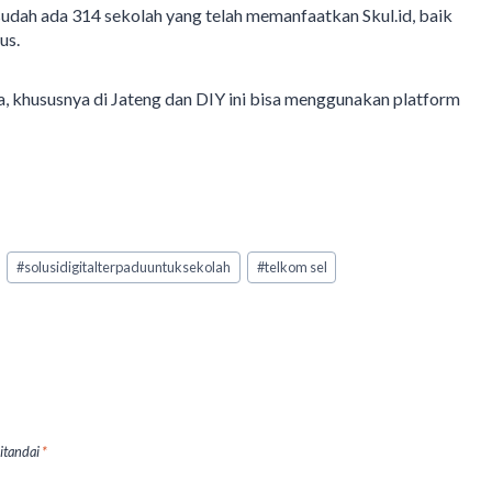
sudah ada 314 sekolah yang telah memanfaatkan Skul.id, baik
us.
, khususnya di Jateng dan DIY ini bisa menggunakan platform
#
solusidigitalterpaduuntuksekolah
#
telkom sel
ditandai
*