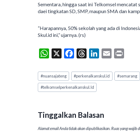
Sementara, hingga saat ini Telkomsel mencatat 
daei tingkatan SD, SMP, maupun SMA dan kamp
“Harapannya, 50% sekolah yang ada di Indonesia
Skul.id ini,” ujarnya. (rs)
W
X
F
T
Li
E
Pr
h
ac
hr
n
m
in
at
e
ea
ke
ai
t
Post
#
nuansajateng
#
perkenalkanskul.id
#
semarang
Tags:
s
b
ds
dI
l
#
telkomselperkenalkanskul.Id
A
o
n
p
o
p
k
Tinggalkan Balasan
Alamat email Anda tidak akan dipublikasikan.
Ruas yang wajib 