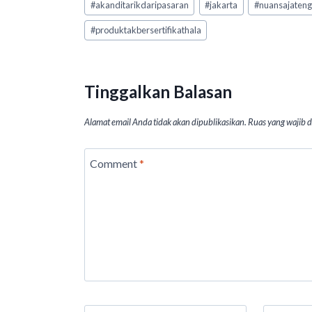
#
akanditarikdaripasaran
#
jakarta
#
nuansajaten
Tags:
s
b
ds
dI
l
#
produktakbersertifikathala
A
o
n
p
o
p
k
Tinggalkan Balasan
Alamat email Anda tidak akan dipublikasikan.
Ruas yang wajib 
Comment
*