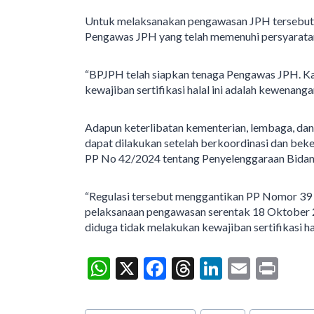
Untuk melaksanakan pengawasan JPH tersebut,
Pengawas JPH yang telah memenuhi persyaratan. 
“BPJPH telah siapkan tenaga Pengawas JPH. Ka
kewajiban sertifikasi halal ini adalah kewenang
Adapun keterlibatan kementerian, lembaga, d
dapat dilakukan setelah berkoordinasi dan bek
PP No 42/2024 tentang Penyelenggaraan Bida
“Regulasi tersebut menggantikan PP Nomor 39 
pelaksanaan pengawasan serentak 18 Oktober 
diduga tidak melakukan kewajiban sertifikasi ha
W
X
F
T
Li
E
Pr
h
ac
hr
n
m
in
at
e
ea
ke
ai
t
Post