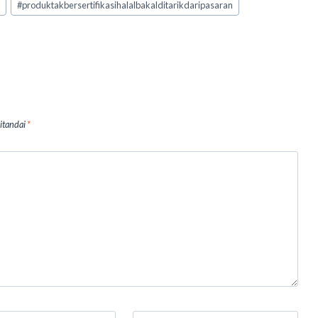
g
#
produktakbersertifikasihalalbakalditarikdaripasaran
ditandai
*