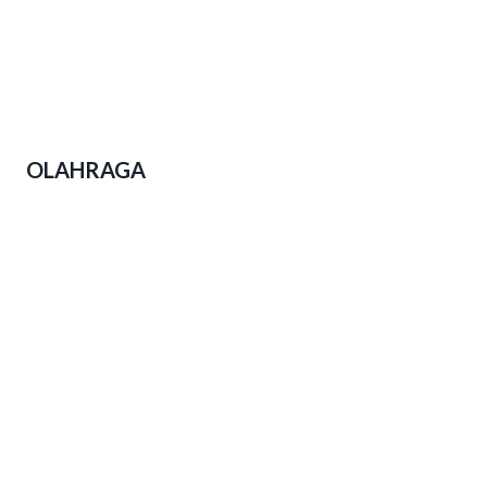
Polda Jateng Ungkap 2.310 Kasus
Narkoba Dalam Operasi Pekat Candi
2026
OLAHRAGA
Event Lari di Jateng Menjamur,
Kesadaran Hidup Sehat Warga
Tumbuh Subur