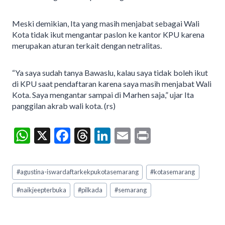
Meski demikian, Ita yang masih menjabat sebagai Wali
Kota tidak ikut mengantar paslon ke kantor KPU karena
merupakan aturan terkait dengan netralitas.
“Ya saya sudah tanya Bawaslu, kalau saya tidak boleh ikut
di KPU saat pendaftaran karena saya masih menjabat Wali
Kota. Saya mengantar sampai di Marhen saja,” ujar Ita
panggilan akrab wali kota. (rs)
W
X
F
T
Li
E
Pr
h
ac
hr
n
m
in
at
e
ea
ke
ai
t
Post
#
agustina-iswardaftarkekpukotasemarang
#
kotasemarang
Tags:
s
b
ds
dI
l
#
naikjeepterbuka
#
pilkada
#
semarang
A
o
n
p
o