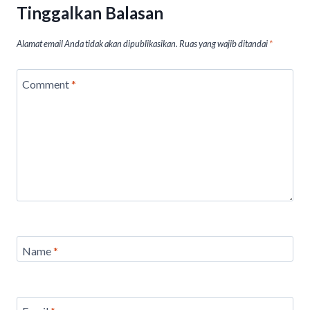
p
k
Tinggalkan Balasan
Alamat email Anda tidak akan dipublikasikan.
Ruas yang wajib ditandai
*
Comment
*
Name
*