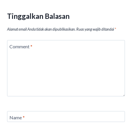
p
o
p
k
Tinggalkan Balasan
Alamat email Anda tidak akan dipublikasikan.
Ruas yang wajib ditandai
*
Comment
*
Name
*