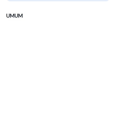
UMUM
Luthfi: Peserta PKN Harus Pulang
Bawa Terobosan, Bukan Sekadar
Sertifikat