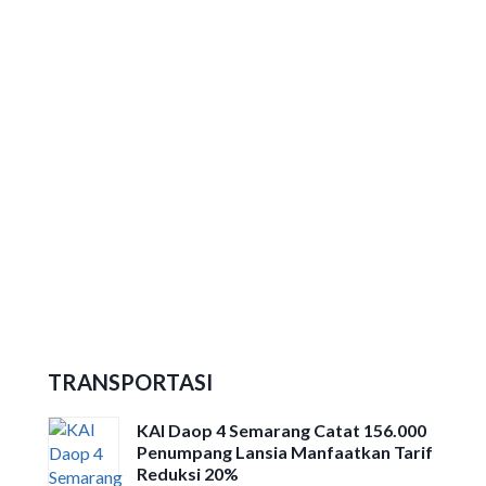
2.935 Atlet Meriahkan Gubernur
Jateng Cup Taekwondo Open
Tournament 2026
Ribuan Peserta Ikuti Dieng Caldera
Race 2026
TRANSPORTASI
KAI Daop 4 Semarang Catat 156.000
Penumpang Lansia Manfaatkan Tarif
Reduksi 20%