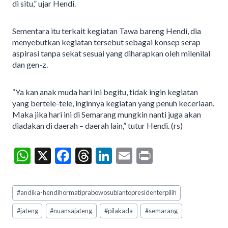
di situ,” ujar Hendi.
Sementara itu terkait kegiatan Tawa bareng Hendi, dia
menyebutkan kegiatan tersebut sebagai konsep serap
aspirasi tanpa sekat sesuai yang diharapkan oleh milenilal
dan gen-z.
“Ya kan anak muda hari ini begitu, tidak ingin kegiatan
yang bertele-tele, inginnya kegiatan yang penuh keceriaan.
Maka jika hari ini di Semarang mungkin nanti juga akan
diadakan di daerah – daerah lain,” tutur Hendi. (rs)
W
X
F
T
Li
E
Pr
h
ac
hr
n
m
in
at
e
ea
ke
ai
t
Post
#
andika-hendihormatiprabowosubiantopresidenterpilih
Tags:
s
b
ds
dI
l
#
jateng
#
nuansajateng
#
pilakada
#
semarang
A
o
n