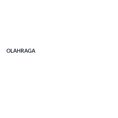
Polda Jateng Ungkap 2.310 Kasus
Narkoba Dalam Operasi Pekat Candi
2026
OLAHRAGA
Event Lari di Jateng Menjamur,
Kesadaran Hidup Sehat Warga
Tumbuh Subur