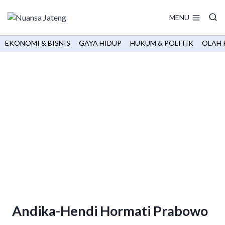
Skip
to
MENU
content
EKONOMI & BISNIS
GAYA HIDUP
HUKUM & POLITIK
OLAH 
Andika-Hendi Hormati Prabowo