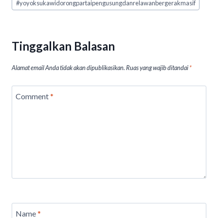
#
yoyoksukawidorongpartaipengusungdanrelawanbergerakmasif
A
o
n
p
o
p
k
Tinggalkan Balasan
Alamat email Anda tidak akan dipublikasikan.
Ruas yang wajib ditandai
*
Comment
*
Name
*