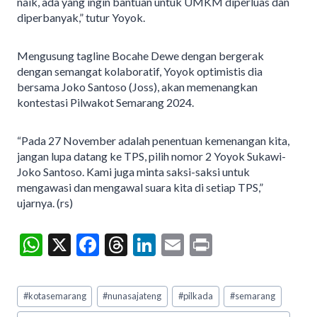
naik, ada yang ingin bantuan untuk UMKM diperluas dan
diperbanyak,” tutur Yoyok.
Mengusung tagline Bocahe Dewe dengan bergerak
dengan semangat kolaboratif, Yoyok optimistis dia
bersama Joko Santoso (Joss), akan memenangkan
kontestasi Pilwakot Semarang 2024.
“Pada 27 November adalah penentuan kemenangan kita,
jangan lupa datang ke TPS, pilih nomor 2 Yoyok Sukawi-
Joko Santoso. Kami juga minta saksi-saksi untuk
mengawasi dan mengawal suara kita di setiap TPS,”
ujarnya. (rs)
W
X
F
T
Li
E
Pr
h
ac
hr
n
m
in
at
e
ea
ke
ai
t
Post
#
kotasemarang
#
nunasajateng
#
pilkada
#
semarang
Tags:
s
b
ds
dI
l