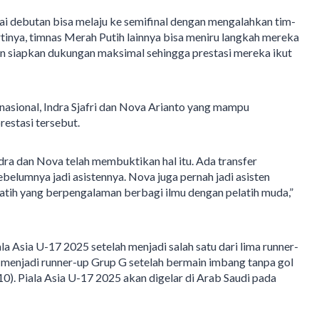
 debutan bisa melaju ke semifinal dengan mengalahkan tim-
Artinya, timnas Merah Putih lainnya bisa meniru langkah mereka
 akan siapkan dukungan maksimal sehingga prestasi mereka ikut
h nasional, Indra Sjafri dan Nova Arianto yang mampu
estasi tersebut.
ndra dan Nova telah membuktikan hal itu. Ada transfer
elumnya jadi asistennya. Nova juga pernah jadi asisten
atih yang berpengalaman berbagi ilmu dengan pelatih muda,”
la Asia U-17 2025 setelah menjadi salah satu dari lima runner-
a menjadi runner-up Grup G setelah bermain imbang tanpa gol
10). Piala Asia U-17 2025 akan digelar di Arab Saudi pada