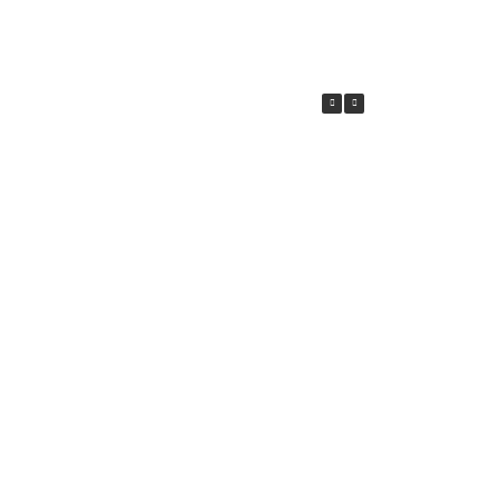
 Pemekaran
Brebes