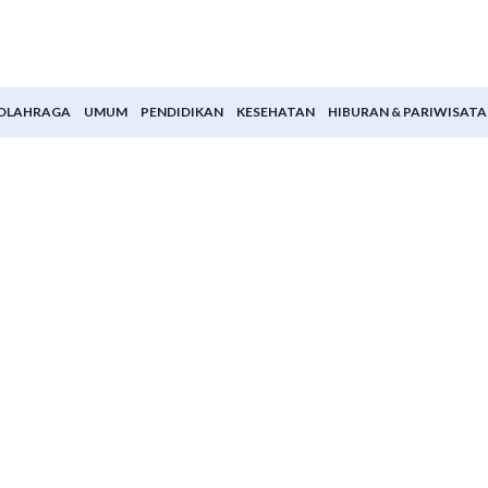
OLAHRAGA
UMUM
PENDIDIKAN
KESEHATAN
HIBURAN & PARIWISATA