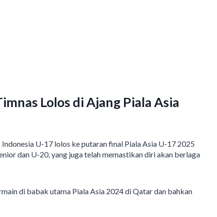
imnas Lolos di Ajang Piala Asia
donesia U-17 lolos ke putaran final Piala Asia U-17 2025
enior dan U-20, yang juga telah memastikan diri akan berlaga
rmain di babak utama Piala Asia 2024 di Qatar dan bahkan