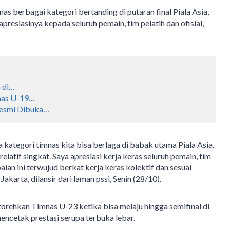
as berbagai kategori bertanding di putaran final Piala Asia,
esiasinya kepada seluruh pemain, tim pelatih dan ofisial,
a di…
mnas U-19…
Resmi Dibuka…
a kategori timnas kita bisa berlaga di babak utama Piala Asia.
relatif singkat. Saya apresiasi kerja keras seluruh pemain, tim
aian ini terwujud berkat kerja keras kolektif dan sesuai
akarta, dilansir dari laman pssi, Senin (28/10).
torehkan Timnas U-23 ketika bisa melaju hingga semifinal di
encetak prestasi serupa terbuka lebar.