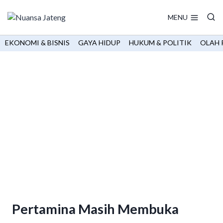
Skip
to
MENU
content
EKONOMI & BISNIS
GAYA HIDUP
HUKUM & POLITIK
OLAH 
Pertamina Masih Membuka