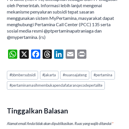
oleh Pemerintah. Informasi lebih lanjut mengenai
mekanisme penyaluran subsidi tepat sasaran
menggunakan sistem MyPertamina, masyarakat dapat
menghubungi Pertamina Call Center (PCC) 135 serta
sosial media resmi @ptpertaminapatraniaga dan
@mypertamina. (rs)
W
X
F
T
Li
E
Pr
h
ac
hr
n
m
in
at
e
ea
ke
ai
t
Post
#
bbmbersubsidi
#
jakarta
#
nuansajateng
#
pertamina
Tags:
s
b
ds
dI
l
#
pertaminamasihmembukapendafataranqecodepertalite
A
o
n
p
o
p
k
Tinggalkan Balasan
Alamat email Anda tidak akan dipublikasikan.
Ruas yang wajib ditandai
*