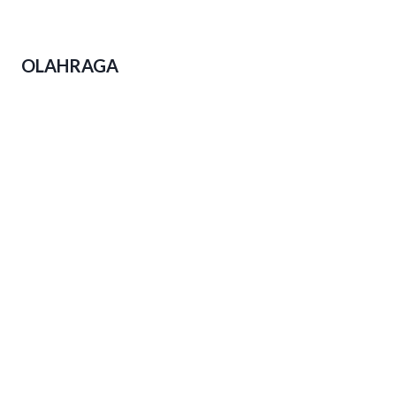
Polda Jateng Ungkap 2.310 Kasus
Narkoba Dalam Operasi Pekat Candi
2026
OLAHRAGA
Event Lari di Jateng Menjamur,
Kesadaran Hidup Sehat Warga
Tumbuh Subur