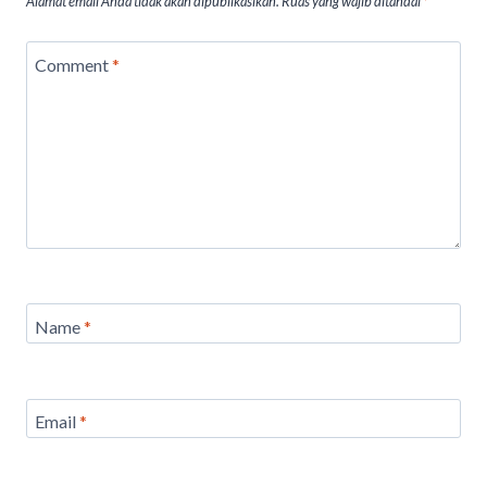
Alamat email Anda tidak akan dipublikasikan.
Ruas yang wajib ditandai
*
Comment
*
Name
*
Email
*