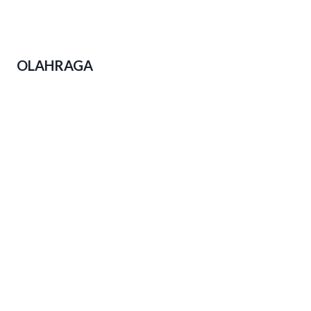
Polda Jateng Ungkap 2.310 Kasus
Narkoba Dalam Operasi Pekat Candi
2026
OLAHRAGA
Event Lari di Jateng Menjamur,
Kesadaran Hidup Sehat Warga
Tumbuh Subur