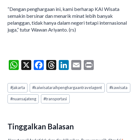
“Dengan penghargaan ini, kami berharap KAI Wisata
semakin bersinar dan menarik minat lebih banyak
pelanggan, tidak hanya dalam negeri tetapi internasional
juga,” tutur Wawan Ariyanto. (rs)
W
X
F
T
Li
E
Pr
h
ac
hr
n
m
in
at
e
ea
ke
ai
t
Post
#
jakarta
#
kaiwisataraihpenghargaantravelagent
#
kawisata
Tags:
s
b
ds
dI
l
#
nuansajateng
#
transportasi
A
o
n
p
o
p
k
Tinggalkan Balasan