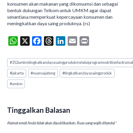
konsumen akan makanan yang dikonsumsi dan sebagai
bentuk dukungan Telkom untuk UMKM agar dapat
senantiasa memperkuat kepercayaan konsumen dan
meningkatkan daya saing produknya. (rs)
W
X
F
T
Li
E
Pr
h
ac
hr
n
m
in
at
e
ea
ke
ai
t
Post
#
352umkmtingkatkandayasaingprodukmelaluiprogramnutritionfactrum
Tags:
s
b
ds
dI
l
#
jakarta
#
nuansajateng
#
tingkatkandayasaingproduk
A
o
n
#
umkm
p
o
p
k
Tinggalkan Balasan
Alamat email Anda tidak akan dipublikasikan.
Ruas yang wajib ditandai
*